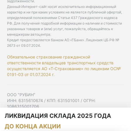
задолженности.
Данный Интернет-сайт носит исключительно информационный
характер и ни при каких условиях не является публичной офертой,
определяемой положениями Статьи 437 Гражданского кодекса
РФ. Для получения подробной информации о наличии и стоимости
указанных товаров и (или) услуг, пожалуйста, обращайтесь к
менеджерам автоцентра.
Кредит предоставляется банком АО «ТБанк».
Лицензия ЦБ РФ №
2673 от 09.07.2024
.
Обязательное страхование гражданской
ответственности владельцев транспортных средств
осуществляется АО «Т-Страхование» по лицензии ОС№
0191-03 от 01.07.2024 г.
ООО "РУБИН"
ИНН: 6315610674 / КПП: 631501001 / ОГРН:
1086315001706
Юр. адрес: 443001, Самарская область, г Самара,
ЛИКВИДАЦИЯ СКЛАДА 2025 ГОДА
Ульяновская ул, д. 52/55, помещ. 9-18
ДО КОНЦА АКЦИИ
Согласие на рекламную рассылку