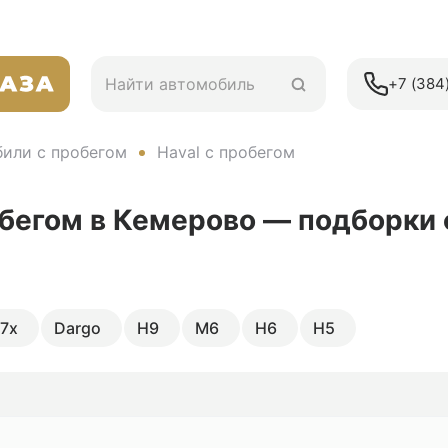
+7 (384)
или с пробегом
Haval с пробегом
обегом в Кемерово — подборки 
7x
Dargo
H9
M6
H6
H5