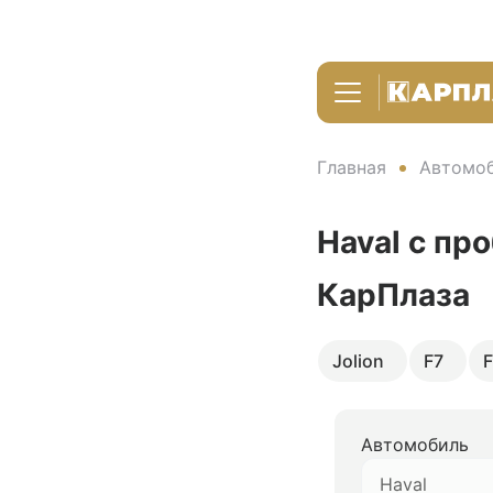
Главная
Автомоб
Haval с пр
КарПлаза
Jolion
F7
F
Автомобиль
Haval