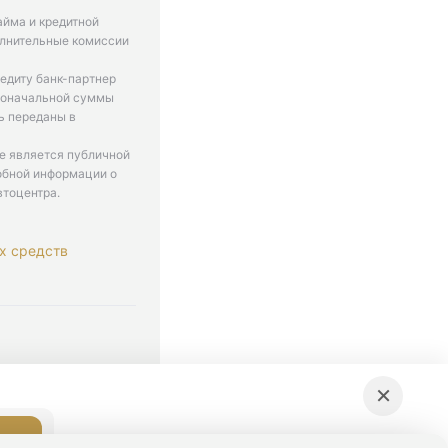
айма и кредитной
олнительные комиссии
едиту банк-партнер
рвоначальной суммы
ь переданы в
не является публичной
обной информации о
втоцентра.
х средств
. 9-18
×