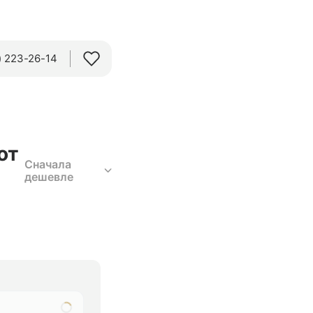
 223-26-14‬
от
Сначала
дешевле