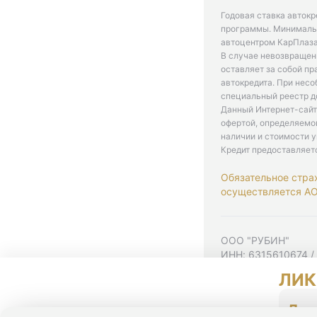
Годовая ставка автокр
программы. Минимальн
автоцентром КарПлаза
В случае невозвращен
оставляет за собой пр
автокредита. При нес
специальный реестр д
Данный Интернет-сайт
офертой, определяемо
наличии и стоимости у
Кредит предоставляет
Обязательное стра
осуществляется АО 
ООО "РУБИН"
ИНН: 6315610674 /
Юр. адрес: 443001,
ЛИК
Согласие на рекла
Политика конфиден
До 