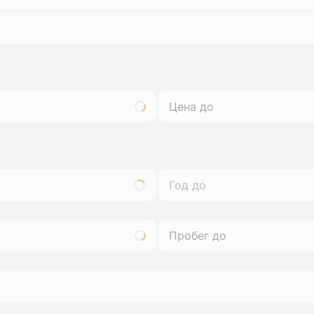
Год до