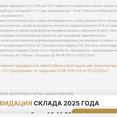
едита варьируется от 4.9% до 15% и зависит от конкретного банка, суммы з
ый срок погашения от 1 года, максимальный - 8 лет. При этом любые доп
 не взимаются.
ия в условленный срок суммы автокредита или суммы процентов по автокр
аво начислить штраф за просрочку платежа в среднем размере 0,1% от пе
облюдении условий погашения автокредита данные о нарушителе могут быт
олжников и коллекторское агентство для взыскания задолженности.
 носит исключительно информационный характер и ни при каких условиях 
й положениями Статьи 437 Гражданского кодекса РФ. Для получения подр
казанных товаров и (или) услуг, пожалуйста, обращайтесь к менеджерам а
ся банком АО «ТБанк».
Лицензия ЦБ РФ № 2673 от 09.07.2024
.
хование гражданской ответственности владельцев транспортны
«Т-Страхование» по лицензии ОС№ 0191-03 от 01.07.2024 г.
 КПП: 631501001 / ОГРН: 1086315001706
 Самарская область, г Самара, Ульяновская ул, д. 52/55, помещ
ВИДАЦИЯ
СКЛАДА 2025 ГОДА
мную рассылку
циальности
конца акции
2 дня 10:41:32
Оставить заявку