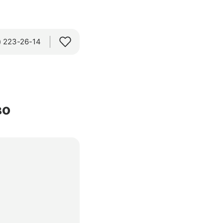
 223-26-14‬
во