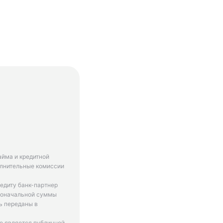
айма и кредитной
олнительные комиссии
едиту банк-партнер
рвоначальной суммы
ь переданы в
не является публичной