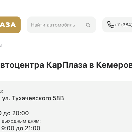
+7 (384)
ы
автоцентра КарПлаза в Кемеро
а:
, ул. Тухачевского 58В
0 до 20:00
 выходным дням:
9:00 до 21:00