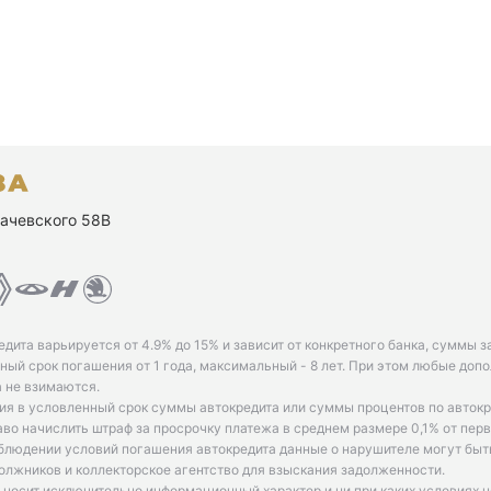
ухачевского 58В
едита варьируется от 4.9% до 15% и зависит от конкретного банка, суммы з
ый срок погашения от 1 года, максимальный - 8 лет. При этом любые доп
 не взимаются.
ия в условленный срок суммы автокредита или суммы процентов по автокр
аво начислить штраф за просрочку платежа в среднем размере 0,1% от пе
облюдении условий погашения автокредита данные о нарушителе могут быт
олжников и коллекторское агентство для взыскания задолженности.
 носит исключительно информационный характер и ни при каких условиях 