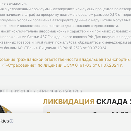
 не взимаются.
ия в условленный срок суммы автокредита или суммы процентов по автокр
аво начислить штраф за просрочку платежа в среднем размере 0,1% от пе
облюдении условий погашения автокредита данные о нарушителе могут быт
олжников и коллекторское агентство для взыскания задолженности.
 носит исключительно информационный характер и ни при каких условиях 
й положениями Статьи 437 Гражданского кодекса РФ. Для получения подр
казанных товаров и (или) услуг, пожалуйста, обращайтесь к менеджерам а
ся банком АО «ТБанк».
Лицензия ЦБ РФ № 2673 от 09.07.2024
.
хование гражданской ответственности владельцев транспортны
«Т-Страхование» по лицензии ОС№ 0191-03 от 01.07.2024 г.
 КПП: 631501001 / ОГРН: 1086315001706
 Самарская область, г Самара, Ульяновская ул, д. 52/55, помещ
ЛИКВИДАЦИЯ
СКЛАДА 
мную рассылку
циальности
До конца акции
2 дня 14:33
kies