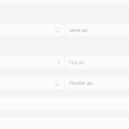
Год до