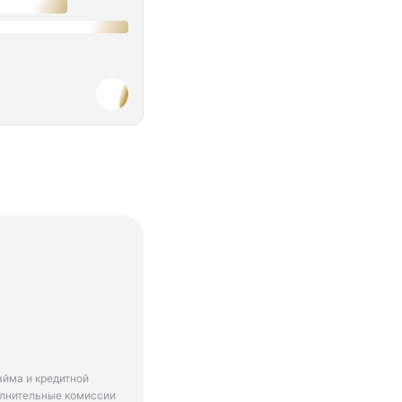
айма и кредитной
олнительные комиссии