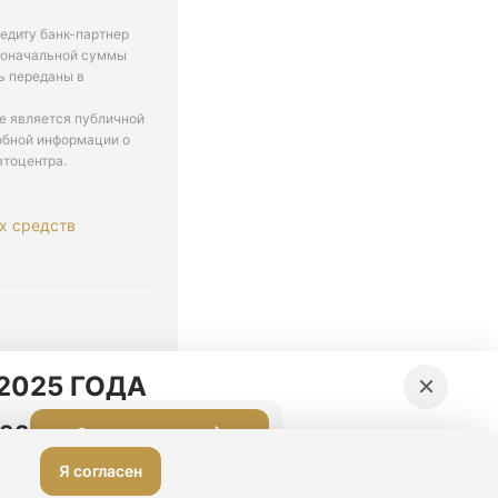
едиту банк-партнер
рвоначальной суммы
ь переданы в
не является публичной
обной информации о
втоцентра.
х средств
. 9-18
×
2025 ГОДА
:32
Оставить заявку
Я согласен