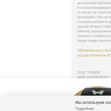
автоцентром КарПлаза
В случае невозвращен
оставляет за собой пр
автокредита. При нес
специальный реестр д
Данный Интернет-сайт
офертой, определяемо
наличии и стоимости у
Кредит предоставляет
Обязательное стра
осуществляется АО 
ООО "РУБИН"
ИНН: 6315610674 /
Юр. адрес: 443001,
Согласие на рекла
Политика конфиден
Мы используем coo
Подробнее