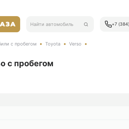
+7 (384)
или с пробегом
Toyota
Verso
so
с пробегом