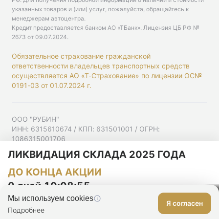
указанных товаров и (или) услуг, пожалуйста, обращайтесь к
менеджерам автоцентра.
Кредит предоставляется банком АО «ТБанк».
Лицензия ЦБ РФ №
2673 от 09.07.2024
.
Обязательное страхование гражданской
ответственности владельцев транспортных средств
осуществляется АО «Т-Страхование» по лицензии ОС№
0191-03 от 01.07.2024 г.
ООО "РУБИН"
ИНН: 6315610674 / КПП: 631501001 / ОГРН:
1086315001706
Юр. адрес: 443001, Самарская область, г Самара,
ЛИКВИДАЦИЯ СКЛАДА 2025 ГОДА
Ульяновская ул, д. 52/55, помещ. 9-18
ДО КОНЦА АКЦИИ
Согласие на рекламную рассылку
Политика конфиденциальности
0 дней 10:08:54
Мы используем cookies
Я согласен
Оставить заявку
Подробнее