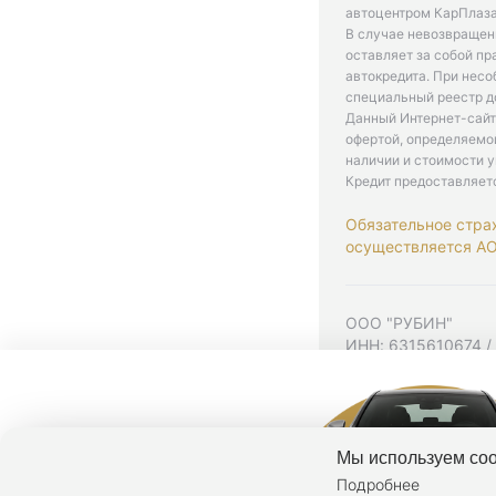
автоцентром КарПлаза
В случае невозвращен
оставляет за собой пр
автокредита. При нес
специальный реестр д
Данный Интернет-сайт
офертой, определяемо
наличии и стоимости у
Кредит предоставляет
Обязательное стра
осуществляется АО 
ООО "РУБИН"
ИНН: 6315610674 /
Юр. адрес: 443001,
Согласие на рекла
Политика конфиден
Мы используем coo
Подробнее