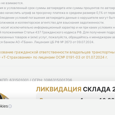
 не взимаются.
ия в условленный срок суммы автокредита или суммы процентов по автокр
аво начислить штраф за просрочку платежа в среднем размере 0,1% от пе
облюдении условий погашения автокредита данные о нарушителе могут быт
олжников и коллекторское агентство для взыскания задолженности.
 носит исключительно информационный характер и ни при каких условиях 
й положениями Статьи 437 Гражданского кодекса РФ. Для получения подр
казанных товаров и (или) услуг, пожалуйста, обращайтесь к менеджерам а
ся банком АО «ТБанк».
Лицензия ЦБ РФ № 2673 от 09.07.2024
.
хование гражданской ответственности владельцев транспортны
«Т-Страхование» по лицензии ОС№ 0191-03 от 01.07.2024 г.
 КПП: 631501001 / ОГРН: 1086315001706
 Самарская область, г Самара, Ульяновская ул, д. 52/55, помещ
ЛИКВИДАЦИЯ
СКЛАДА 2
мную рассылку
циальности
До конца акции
1 день 10:38
kies