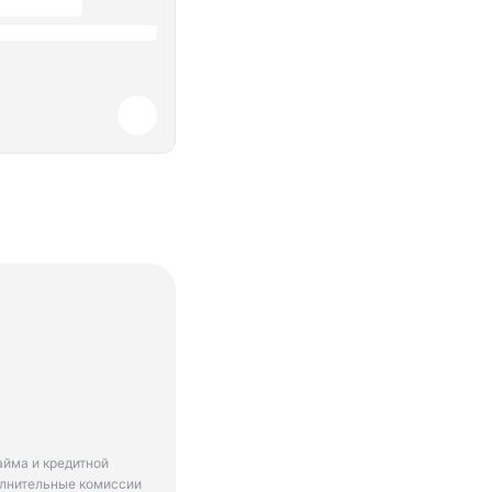
айма и кредитной
олнительные комиссии