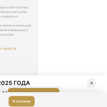
едиту банк-партнер
рвоначальной суммы
ь переданы в
не является публичной
обной информации о
втоцентра.
х средств
. 9-18
×
025 ГОДА
:40
Оставить заявку
Я согласен