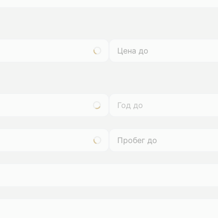
Год до