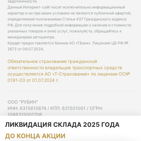
задолженности.
Данный Интернет-сайт носит исключительно информационный
характер и ни при каких условиях не является публичной офертой,
определяемой положениями Статьи 437 Гражданского кодекса
РФ. Для получения подробной информации о наличии и стоимости
указанных товаров и (или) услуг, пожалуйста, обращайтесь к
менеджерам автоцентра.
Кредит предоставляется банком АО «ТБанк».
Лицензия ЦБ РФ №
2673 от 09.07.2024
.
Обязательное страхование гражданской
ответственности владельцев транспортных средств
осуществляется АО «Т-Страхование» по лицензии ОС№
0191-03 от 01.07.2024 г.
ООО "РУБИН"
ИНН: 6315610674 / КПП: 631501001 / ОГРН:
1086315001706
Юр. адрес: 443001, Самарская область, г Самара,
ЛИКВИДАЦИЯ СКЛАДА 2025 ГОДА
Ульяновская ул, д. 52/55, помещ. 9-18
ДО КОНЦА АКЦИИ
Согласие на рекламную рассылку