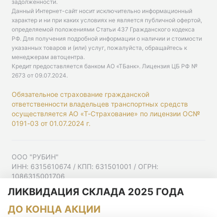
задолженности.
Данный Интернет-сайт носит исключительно информационный
характер и ни при каких условиях не является публичной офертой,
определяемой положениями Статьи 437 Гражданского кодекса
РФ. Для получения подробной информации о наличии и стоимости
указанных товаров и (или) услуг, пожалуйста, обращайтесь к
менеджерам автоцентра.
Кредит предоставляется банком АО «ТБанк».
Лицензия ЦБ РФ №
2673 от 09.07.2024
.
Обязательное страхование гражданской
ответственности владельцев транспортных средств
осуществляется АО «Т-Страхование» по лицензии ОС№
0191-03 от 01.07.2024 г.
ООО "РУБИН"
ИНН: 6315610674 / КПП: 631501001 / ОГРН:
1086315001706
Юр. адрес: 443001, Самарская область, г Самара,
ЛИКВИДАЦИЯ СКЛАДА 2025 ГОДА
Ульяновская ул, д. 52/55, помещ. 9-18
ДО КОНЦА АКЦИИ
Согласие на рекламную рассылку