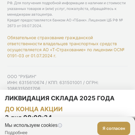
РФ. Для получения подробной информации о наличии и стоимости
указанных товаров и (или) услуг, пожалуйста, обращайтесь к
менеджерам автоцентра.
Кредит предоставляется банком АО «ТБанк».
Лицензия ЦБ РФ №
2673 от 09.07.2024
.
Обязательное страхование гражданской
ответственности владельцев транспортных средств
осуществляется АО «Т-Страхование» по лицензии ОС№
0191-03 от 01.07.2024 г.
ООО "РУБИН"
ИНН: 6315610674 / КПП: 631501001 / ОГРН:
1086315001706
Юр. адрес: 443001, Самарская область, г Самара,
ЛИКВИДАЦИЯ СКЛАДА 2025 ГОДА
Ульяновская ул, д. 52/55, помещ. 9-18
ДО КОНЦА АКЦИИ
Согласие на рекламную рассылку
Политика конфиденциальности
3 дня 08:09:33
Мы используем cookies
Я согласен
Оставить заявку
Подробнее