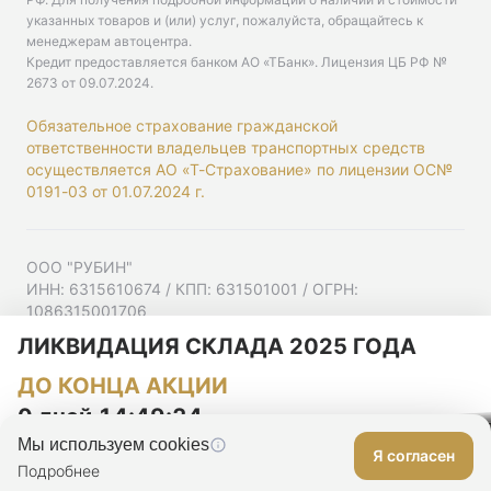
указанных товаров и (или) услуг, пожалуйста, обращайтесь к
менеджерам автоцентра.
Кредит предоставляется банком АО «ТБанк».
Лицензия ЦБ РФ №
2673 от 09.07.2024
.
Обязательное страхование гражданской
ответственности владельцев транспортных средств
осуществляется АО «Т-Страхование» по лицензии ОС№
0191-03 от 01.07.2024 г.
ООО "РУБИН"
ИНН: 6315610674 / КПП: 631501001 / ОГРН:
1086315001706
Юр. адрес: 443001, Самарская область, г Самара,
ЛИКВИДАЦИЯ СКЛАДА 2025 ГОДА
Ульяновская ул, д. 52/55, помещ. 9-18
ДО КОНЦА АКЦИИ
Согласие на рекламную рассылку
Политика конфиденциальности
0 дней 14:49:23
Мы используем cookies
Я согласен
Оставить заявку
Подробнее