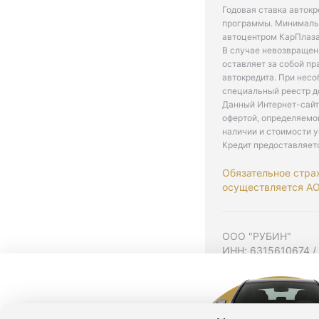
Годовая ставка автокр
программы. Минимальн
автоцентром КарПлаза
В случае невозвращен
оставляет за собой пр
автокредита. При нес
специальный реестр д
Данный Интернет-сайт
офертой, определяемо
наличии и стоимости у
Кредит предоставляет
Обязательное стра
осуществляется АО 
ООО "РУБИН"
ИНН: 6315610674 /
Юр. адрес: 443001,
Согласие на рекла
Политика конфиден