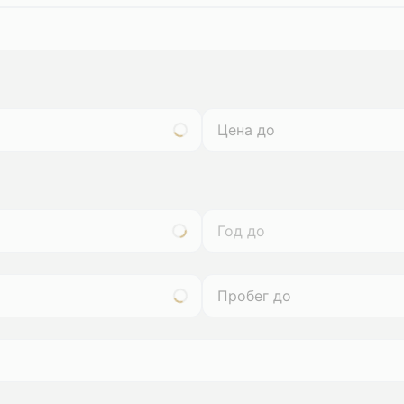
Год до