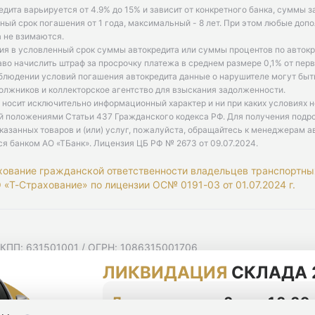
едита варьируется от 4.9% до 15% и зависит от конкретного банка, суммы з
ый срок погашения от 1 года, максимальный - 8 лет. При этом любые доп
 не взимаются.
ия в условленный срок суммы автокредита или суммы процентов по автокр
аво начислить штраф за просрочку платежа в среднем размере 0,1% от пе
облюдении условий погашения автокредита данные о нарушителе могут быт
олжников и коллекторское агентство для взыскания задолженности.
 носит исключительно информационный характер и ни при каких условиях 
й положениями Статьи 437 Гражданского кодекса РФ. Для получения подр
казанных товаров и (или) услуг, пожалуйста, обращайтесь к менеджерам а
ся банком АО «ТБанк».
Лицензия ЦБ РФ № 2673 от 09.07.2024
.
хование гражданской ответственности владельцев транспортны
«Т-Страхование» по лицензии ОС№ 0191-03 от 01.07.2024 г.
 КПП: 631501001 / ОГРН: 1086315001706
 Самарская область, г Самара, Ульяновская ул, д. 52/55, помещ
ЛИКВИДАЦИЯ
СКЛАДА 
мную рассылку
циальности
До конца акции
2 дня 13:39