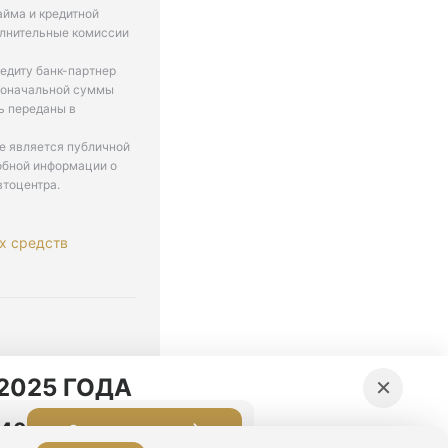
айма и кредитной
олнительные комиссии
едиту банк-партнер
рвоначальной суммы
ь переданы в
не является публичной
обной информации о
втоцентра.
х средств
. 9-18
×
2025 ГОДА
:39
Оставить заявку