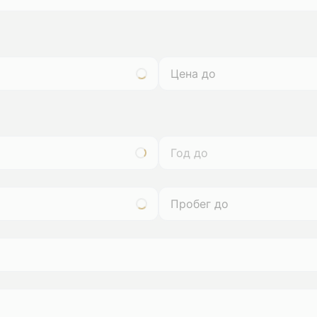
Год до