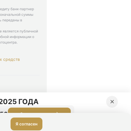
едиту банк-партнер
рвоначальной суммы
ь переданы в
не является публичной
обной информации о
втоцентра.
х средств
. 9-18
×
2025 ГОДА
:49
Оставить заявку
Я согласен