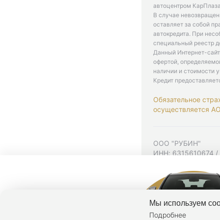
автоцентром КарПлаза
В случае невозвращен
оставляет за собой пр
автокредита. При нес
специальный реестр д
Данный Интернет-сайт
офертой, определяемо
наличии и стоимости у
Кредит предоставляет
Обязательное стра
осуществляется АО 
ООО "РУБИН"
ИНН: 6315610674 /
Юр. адрес: 443001,
Согласие на рекла
Политика конфиден
Мы используем coo
Подробнее