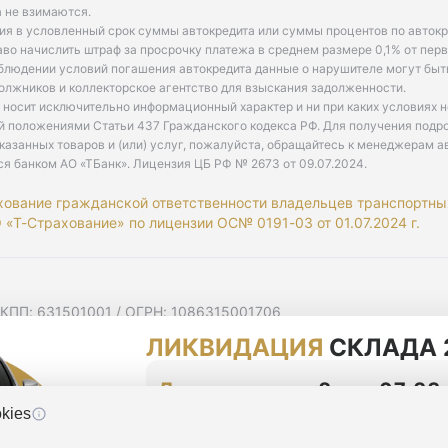
 не взимаются.
ия в условленный срок суммы автокредита или суммы процентов по автокр
аво начислить штраф за просрочку платежа в среднем размере 0,1% от пе
облюдении условий погашения автокредита данные о нарушителе могут быт
олжников и коллекторское агентство для взыскания задолженности.
 носит исключительно информационный характер и ни при каких условиях 
й положениями Статьи 437 Гражданского кодекса РФ. Для получения подр
казанных товаров и (или) услуг, пожалуйста, обращайтесь к менеджерам а
ся банком АО «ТБанк».
Лицензия ЦБ РФ № 2673 от 09.07.2024
.
хование гражданской ответственности владельцев транспортны
«Т-Страхование» по лицензии ОС№ 0191-03 от 01.07.2024 г.
 КПП: 631501001 / ОГРН: 1086315001706
 Самарская область, г Самара, Ульяновская ул, д. 52/55, помещ
ЛИКВИДАЦИЯ
СКЛАДА 
мную рассылку
циальности
До конца акции
2 дня 07:23
kies