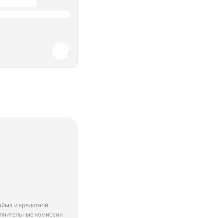
айма и кредитной
олнительные комиссии