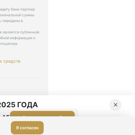
едиту банк-партнер
рвоначальной суммы
ь переданы в
не является публичной
обной информации о
втоцентра.
х средств
. 9-18
×
025 ГОДА
:44
Оставить заявку
Я согласен