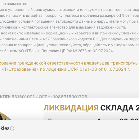
 не взимаются.
ия в условленный срок суммы автокредита или суммы процентов по автокр
аво начислить штраф за просрочку платежа в среднем размере 0,1% от пе
облюдении условий погашения автокредита данные о нарушителе могут быт
олжников и коллекторское агентство для взыскания задолженности.
 носит исключительно информационный характер и ни при каких условиях 
й положениями Статьи 437 Гражданского кодекса РФ. Для получения подр
казанных товаров и (или) услуг, пожалуйста, обращайтесь к менеджерам а
ся банком АО «ТБанк».
Лицензия ЦБ РФ № 2673 от 09.07.2024
.
хование гражданской ответственности владельцев транспортны
«Т-Страхование» по лицензии ОС№ 0191-03 от 01.07.2024 г.
 КПП: 631501001 / ОГРН: 1086315001706
 Самарская область, г Самара, Ульяновская ул, д. 52/55, помещ
ЛИКВИДАЦИЯ
СКЛАДА 2
мную рассылку
циальности
До конца акции
1 день 20:08
kies