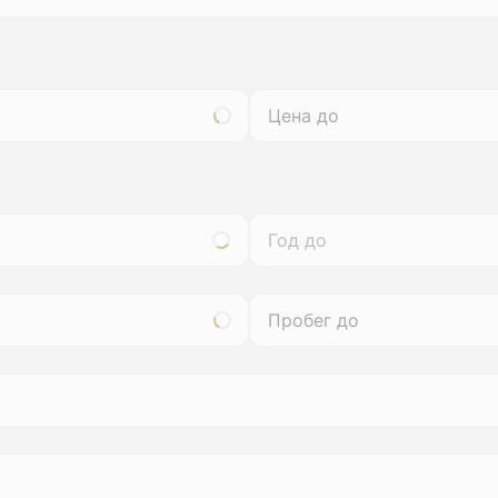
Год до