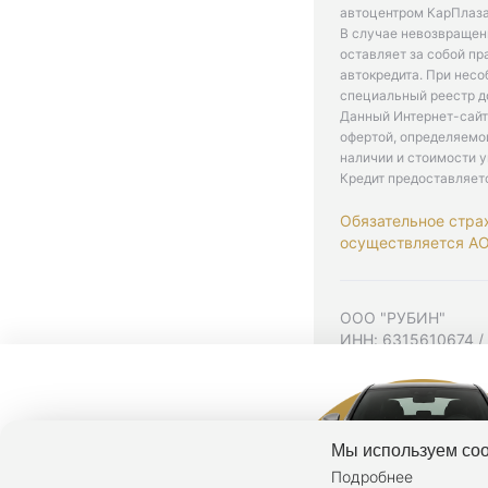
автоцентром КарПлаза
В случае невозвращен
оставляет за собой пр
автокредита. При нес
специальный реестр д
Данный Интернет-сайт
офертой, определяемо
наличии и стоимости у
Кредит предоставляет
Обязательное стра
осуществляется АО 
ООО "РУБИН"
ИНН: 6315610674 /
Юр. адрес: 443001,
Согласие на рекла
Политика конфиден
Мы используем coo
Подробнее