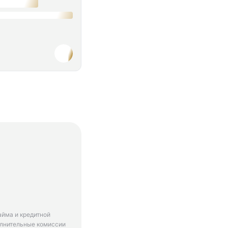
айма и кредитной
олнительные комиссии