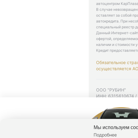
автоцентром КарПлаза
В случае невозвращен
оставляет за собой пр
автокредита. При нес
специальный реестр д
Данный Интернет-сайт
офертой, определяемо
наличии и стоимости у
Кредит предоставляет
Обязательное стра
осуществляется АО 
ООО "РУБИН"
ИНН: 6315610674 /
Юр. адрес: 443001,
Согласие на рекла
Политика конфиден
Мы используем coo
Подробнее