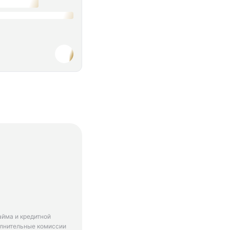
айма и кредитной
олнительные комиссии