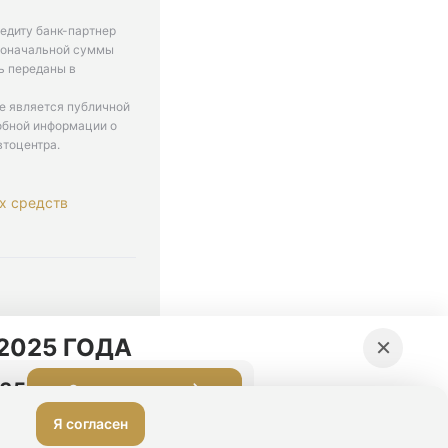
едиту банк-партнер
рвоначальной суммы
ь переданы в
не является публичной
обной информации о
втоцентра.
х средств
. 9-18
×
2025 ГОДА
:34
Оставить заявку
Я согласен