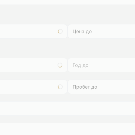
Год до