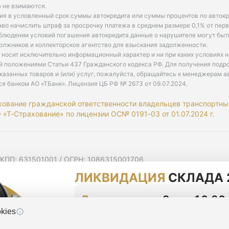
 не взимаются.
ия в условленный срок суммы автокредита или суммы процентов по автокр
аво начислить штраф за просрочку платежа в среднем размере 0,1% от пе
облюдении условий погашения автокредита данные о нарушителе могут быт
олжников и коллекторское агентство для взыскания задолженности.
 носит исключительно информационный характер и ни при каких условиях 
й положениями Статьи 437 Гражданского кодекса РФ. Для получения подр
казанных товаров и (или) услуг, пожалуйста, обращайтесь к менеджерам а
ся банком АО «ТБанк».
Лицензия ЦБ РФ № 2673 от 09.07.2024
.
хование гражданской ответственности владельцев транспортны
«Т-Страхование» по лицензии ОС№ 0191-03 от 01.07.2024 г.
 КПП: 631501001 / ОГРН: 1086315001706
 Самарская область, г Самара, Ульяновская ул, д. 52/55, помещ
ЛИКВИДАЦИЯ
СКЛАДА 
мную рассылку
циальности
До конца акции
3 дня 16:26
kies