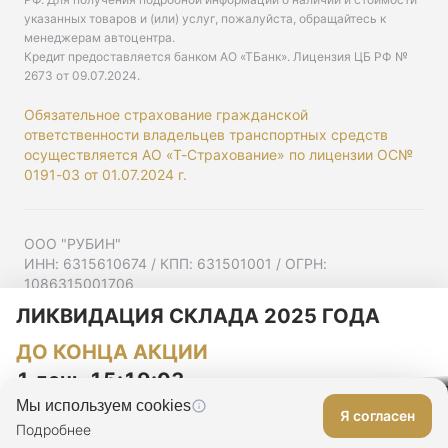
указанных товаров и (или) услуг, пожалуйста, обращайтесь к
менеджерам автоцентра.
Кредит предоставляется банком АО «ТБанк».
Лицензия ЦБ РФ №
2673 от 09.07.2024
.
Обязательное страхование гражданской
ответственности владельцев транспортных средств
осуществляется АО «Т-Страхование» по лицензии ОС№
0191-03 от 01.07.2024 г.
ООО "РУБИН"
ИНН: 6315610674 / КПП: 631501001 / ОГРН:
1086315001706
Юр. адрес: 443001, Самарская область, г Самара,
ЛИКВИДАЦИЯ СКЛАДА 2025 ГОДА
Ульяновская ул, д. 52/55, помещ. 9-18
ДО КОНЦА АКЦИИ
Согласие на рекламную рассылку
Политика конфиденциальности
1 день 15:19:02
Мы используем cookies
Я согласен
Оставить заявку
Подробнее