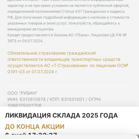
характер и ни при каких условиях не является публичной офертой,
определяемой положениями Статьи 437 Гражданского кодекса
РФ. Для получения подробной информации о наличии и стоимости
указанных товаров и (или) услуг, пожалуйста, обращайтесь к
менеджерам автоцентра.
Кредит предоставляется банком АО «ТБанк».
Лицензия ЦБ РФ №
2673 от 09.07.2024
.
Обязательное страхование гражданской
ответственности владельцев транспортных средств
осуществляется АО «Т-Страхование» по лицензии ОС№
0191-03 от 01.07.2024 г.
ООО "РУБИН"
ИНН: 6315610674 / КПП: 631501001 / ОГРН:
1086315001706
Юр. адрес: 443001, Самарская область, г Самара,
ЛИКВИДАЦИЯ СКЛАДА 2025 ГОДА
Ульяновская ул, д. 52/55, помещ. 9-18
ДО КОНЦА АКЦИИ
Согласие на рекламную рассылку
Политика конфиденциальности
6 дней 17:32:36