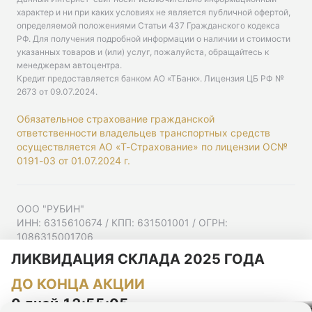
характер и ни при каких условиях не является публичной офертой,
определяемой положениями Статьи 437 Гражданского кодекса
РФ. Для получения подробной информации о наличии и стоимости
указанных товаров и (или) услуг, пожалуйста, обращайтесь к
менеджерам автоцентра.
Кредит предоставляется банком АО «ТБанк».
Лицензия ЦБ РФ №
2673 от 09.07.2024
.
Обязательное страхование гражданской
ответственности владельцев транспортных средств
осуществляется АО «Т-Страхование» по лицензии ОС№
0191-03 от 01.07.2024 г.
ООО "РУБИН"
ИНН: 6315610674 / КПП: 631501001 / ОГРН:
1086315001706
Юр. адрес: 443001, Самарская область, г Самара,
ЛИКВИДАЦИЯ СКЛАДА 2025 ГОДА
Ульяновская ул, д. 52/55, помещ. 9-18
ДО КОНЦА АКЦИИ
Согласие на рекламную рассылку
Политика конфиденциальности
0 дней 12:55:04