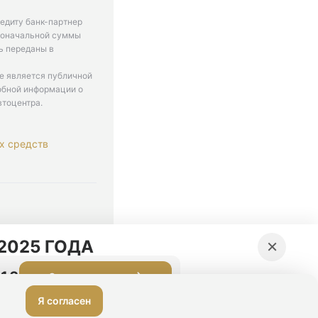
едиту банк-партнер
рвоначальной суммы
ь переданы в
не является публичной
обной информации о
втоцентра.
х средств
. 9-18
×
2025 ГОДА
:12
Оставить заявку
Я согласен