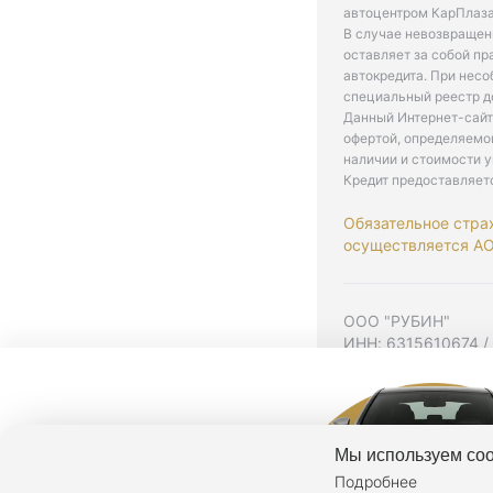
автоцентром КарПлаза
В случае невозвращен
оставляет за собой пр
автокредита. При нес
специальный реестр д
Данный Интернет-сайт
офертой, определяемо
наличии и стоимости у
Кредит предоставляет
Обязательное стра
осуществляется АО 
ООО "РУБИН"
ИНН: 6315610674 /
Юр. адрес: 443001,
Согласие на рекла
Политика конфиден
Мы используем coo
Подробнее