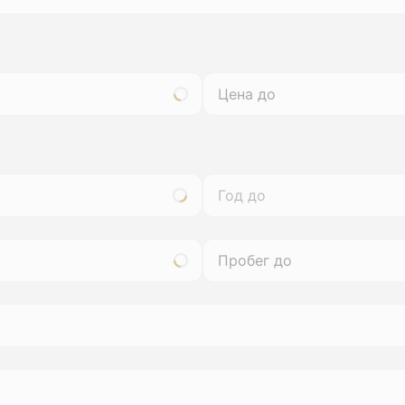
Год до