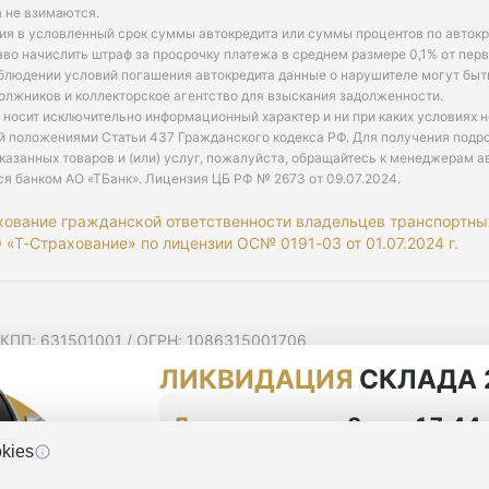
 не взимаются.
ия в условленный срок суммы автокредита или суммы процентов по автокр
аво начислить штраф за просрочку платежа в среднем размере 0,1% от пе
облюдении условий погашения автокредита данные о нарушителе могут быт
олжников и коллекторское агентство для взыскания задолженности.
 носит исключительно информационный характер и ни при каких условиях 
й положениями Статьи 437 Гражданского кодекса РФ. Для получения подр
казанных товаров и (или) услуг, пожалуйста, обращайтесь к менеджерам а
ся банком АО «ТБанк».
Лицензия ЦБ РФ № 2673 от 09.07.2024
.
хование гражданской ответственности владельцев транспортны
«Т-Страхование» по лицензии ОС№ 0191-03 от 01.07.2024 г.
 КПП: 631501001 / ОГРН: 1086315001706
 Самарская область, г Самара, Ульяновская ул, д. 52/55, помещ
ЛИКВИДАЦИЯ
СКЛАДА 
мную рассылку
циальности
До конца акции
2 дня 17:44
kies