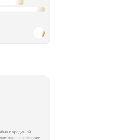
айма и кредитной
олнительные комиссии