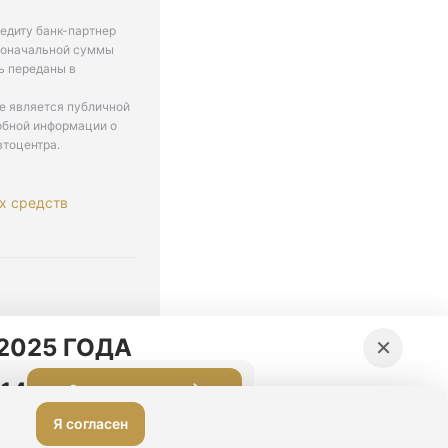
едиту банк-партнер
рвоначальной суммы
ь переданы в
не является публичной
обной информации о
втоцентра.
х средств
. 9-18
×
2025 ГОДА
:13
Оставить заявку
Я согласен