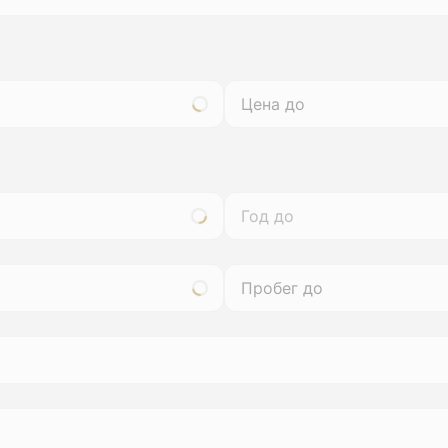
Год до