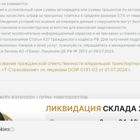
 не взимаются.
ия в условленный срок суммы автокредита или суммы процентов по автокр
аво начислить штраф за просрочку платежа в среднем размере 0,1% от пе
облюдении условий погашения автокредита данные о нарушителе могут быт
олжников и коллекторское агентство для взыскания задолженности.
 носит исключительно информационный характер и ни при каких условиях 
й положениями Статьи 437 Гражданского кодекса РФ. Для получения подр
казанных товаров и (или) услуг, пожалуйста, обращайтесь к менеджерам а
ся банком АО «ТБанк».
Лицензия ЦБ РФ № 2673 от 09.07.2024
.
хование гражданской ответственности владельцев транспортны
«Т-Страхование» по лицензии ОС№ 0191-03 от 01.07.2024 г.
 КПП: 631501001 / ОГРН: 1086315001706
 Самарская область, г Самара, Ульяновская ул, д. 52/55, помещ
ЛИКВИДАЦИЯ
СКЛАДА 
мную рассылку
циальности
До конца акции
2 дня 01:40
kies