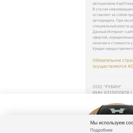
автоцентром КарПлаза
В случае невозвращен
оставляет за собой пр
автокредита. При нес
специальный реестр д
Данный Интернет-сайт
офертой, определяемо
наличии и стоимости у
Кредит предоставляет
Обязательное стра
осуществляется АО 
ООО "РУБИН"
ИНН: 6315610674 /
Юр. адрес: 443001,
Согласие на рекла
Политика конфиден
Мы используем coo
Подробнее