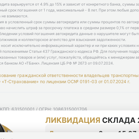
едита варьируется от 4.9% до 15% и зависит от конкретного банка, суммы з
ый срок погашения от 1 года, максимальный - 8 лет. При этом любые доп
 не взимаются.
ия в условленный срок суммы автокредита или суммы процентов по автокр
аво начислить штраф за просрочку платежа в среднем размере 0,1% от пе
облюдении условий погашения автокредита данные о нарушителе могут быт
олжников и коллекторское агентство для взыскания задолженности.
 носит исключительно информационный характер и ни при каких условиях 
й положениями Статьи 437 Гражданского кодекса РФ. Для получения подр
казанных товаров и (или) услуг, пожалуйста, обращайтесь к менеджерам а
ся банком АО «ТБанк».
Лицензия ЦБ РФ № 2673 от 09.07.2024
.
хование гражданской ответственности владельцев транспортны
«Т-Страхование» по лицензии ОС№ 0191-03 от 01.07.2024 г.
 КПП: 631501001 / ОГРН: 1086315001706
 Самарская область, г Самара, Ульяновская ул, д. 52/55, помещ
ЛИКВИДАЦИЯ
СКЛАДА 
мную рассылку
циальности
До конца акции
2 дня 15:37