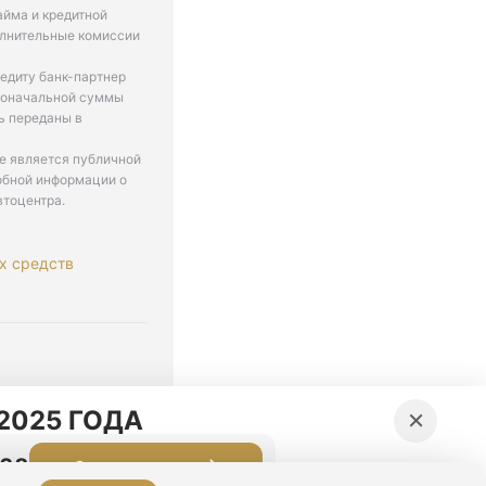
айма и кредитной
олнительные комиссии
едиту банк-партнер
рвоначальной суммы
ь переданы в
не является публичной
обной информации о
втоцентра.
х средств
. 9-18
×
2025 ГОДА
:27
Оставить заявку