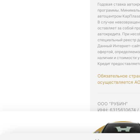
Годовая ставка автокр
программы. Минимальн
автоцентром КарПлаза
В случае невозвращен
оставляет за собой пр
автокредита. При нес
специальный реестр д
Данный Интернет-сайт
офертой, определяемо
наличии и стоимости у
Кредит предоставляет
Обязательное стра
осуществляется АО 
ООО "РУБИН"
ИНН: 6315610674 /
Юр. адрес: 443001,
Согласие на рекла
Политика конфиден