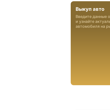
Выкуп авто
Введите данные 
и узнайте актуа
автомобиля на р