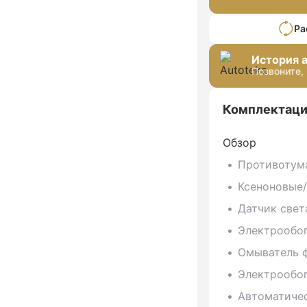
Ра
История 
Позвоните,
Комплектаци
Обзор
Противотум
Ксеноновые
Датчик свет
Электрообог
Омыватель 
Электрообог
Автоматиче