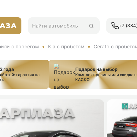
+7 (384)
или с пробегом
Kia с пробегом
Cerato с пробего
2 года
Подарок на выбор
заботой: гарантия на
Комплект резины или скидка н
ет.
КАСКО.