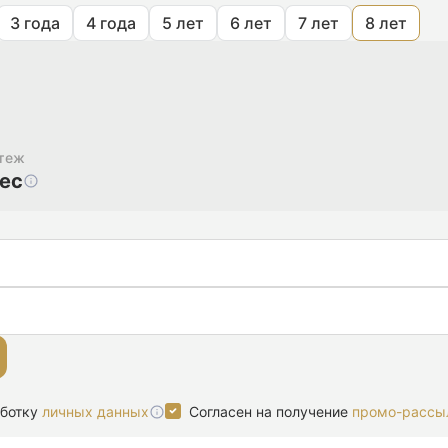
3 года
4 года
5 лет
6 лет
7 лет
8 лет
теж
мес
аботку
личных данных
Согласен на получение
промо-рассы