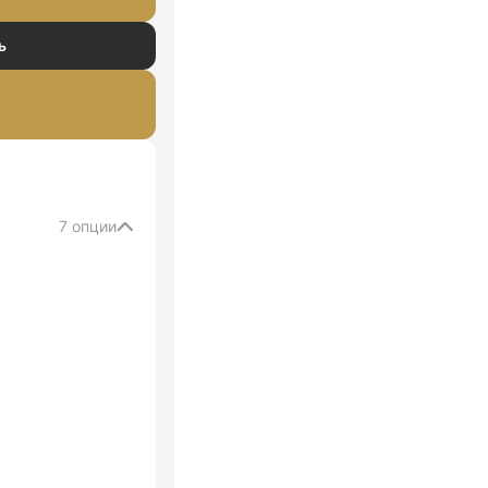
ь
7 опции