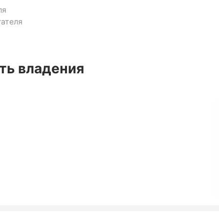
ля
ателя
ть владения