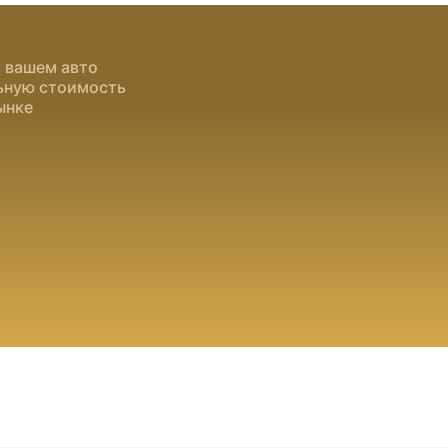
о вашем авто
льную стоимость
ынке