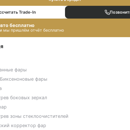
ссчитать Trade-In
Позвонит
авто бесплатно
 и мы пришлём отчёт бесплатно
я
анные фары
/Биксеноновые фары
а
рев боковых зеркал
фар
рев зоны стеклоочистителей
ский корректор фар