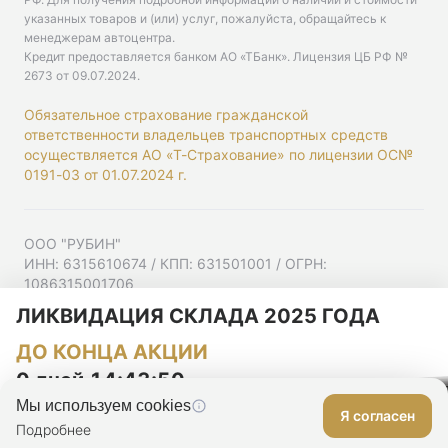
указанных товаров и (или) услуг, пожалуйста, обращайтесь к
менеджерам автоцентра.
Кредит предоставляется банком АО «ТБанк».
Лицензия ЦБ РФ №
2673 от 09.07.2024
.
Обязательное страхование гражданской
ответственности владельцев транспортных средств
осуществляется АО «Т-Страхование» по лицензии ОС№
0191-03 от 01.07.2024 г.
ООО "РУБИН"
ИНН: 6315610674 / КПП: 631501001 / ОГРН:
1086315001706
Юр. адрес: 443001, Самарская область, г Самара,
ЛИКВИДАЦИЯ СКЛАДА 2025 ГОДА
Ульяновская ул, д. 52/55, помещ. 9-18
ДО КОНЦА АКЦИИ
Согласие на рекламную рассылку
Политика конфиденциальности
0 дней 14:43:50
Мы используем cookies
Я согласен
Оставить заявку
Подробнее