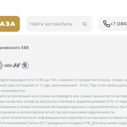
+7 (384)
ухачевского 58В
едита варьируется от 4.9% до 15% и зависит от конкретного банка, суммы з
ый срок погашения от 1 года, максимальный - 8 лет. При этом любые доп
 не взимаются.
ия в условленный срок суммы автокредита или суммы процентов по автокр
аво начислить штраф за просрочку платежа в среднем размере 0,1% от пе
облюдении условий погашения автокредита данные о нарушителе могут быт
олжников и коллекторское агентство для взыскания задолженности.
 носит исключительно информационный характер и ни при каких условиях 
й положениями Статьи 437 Гражданского кодекса РФ. Для получения подр