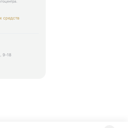
втоцентра.
х средств
. 9-18