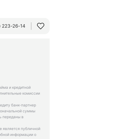
 223-26-14‬
айма и кредитной
олнительные комиссии
едиту банк-партнер
рвоначальной суммы
ь переданы в
не является публичной
обной информации о