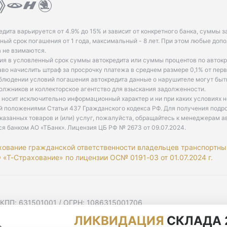
едита варьируется от 4.9% до 15% и зависит от конкретного банка, суммы з
ый срок погашения от 1 года, максимальный - 8 лет. При этом любые доп
 не взимаются.
ия в условленный срок суммы автокредита или суммы процентов по автокр
аво начислить штраф за просрочку платежа в среднем размере 0,1% от пе
облюдении условий погашения автокредита данные о нарушителе могут быт
олжников и коллекторское агентство для взыскания задолженности.
 носит исключительно информационный характер и ни при каких условиях 
й положениями Статьи 437 Гражданского кодекса РФ. Для получения подр
казанных товаров и (или) услуг, пожалуйста, обращайтесь к менеджерам а
ся банком АО «ТБанк».
Лицензия ЦБ РФ № 2673 от 09.07.2024
.
хование гражданской ответственности владельцев транспортны
«Т-Страхование» по лицензии ОС№ 0191-03 от 01.07.2024 г.
 КПП: 631501001 / ОГРН: 1086315001706
 Самарская область, г Самара, Ульяновская ул, д. 52/55, помещ
ЛИКВИДАЦИЯ
СКЛАДА 