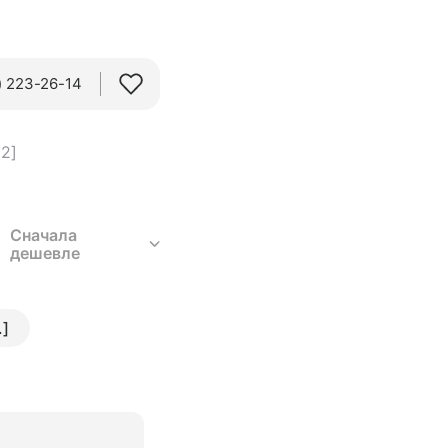
 223-26-14‬
12]
Сначала
дешевле
.]