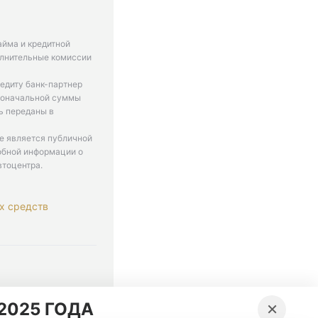
айма и кредитной
олнительные комиссии
едиту банк-партнер
рвоначальной суммы
ь переданы в
не является публичной
обной информации о
втоцентра.
х средств
. 9-18
×
2025 ГОДА