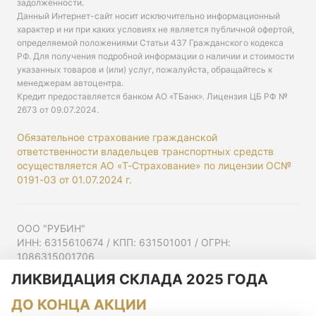
задолженности.
Данный Интернет-сайт носит исключительно информационный
характер и ни при каких условиях не является публичной офертой,
определяемой положениями Статьи 437 Гражданского кодекса
РФ. Для получения подробной информации о наличии и стоимости
указанных товаров и (или) услуг, пожалуйста, обращайтесь к
менеджерам автоцентра.
Кредит предоставляется банком АО «ТБанк».
Лицензия ЦБ РФ №
2673 от 09.07.2024
.
Обязательное страхование гражданской
ответственности владельцев транспортных средств
осуществляется АО «Т-Страхование» по лицензии ОС№
0191-03 от 01.07.2024 г.
ООО "РУБИН"
ИНН: 6315610674 / КПП: 631501001 / ОГРН:
1086315001706
Юр. адрес: 443001, Самарская область, г Самара,
ЛИКВИДАЦИЯ СКЛАДА 2025 ГОДА
Ульяновская ул, д. 52/55, помещ. 9-18
ДО КОНЦА АКЦИИ
Согласие на рекламную рассылку