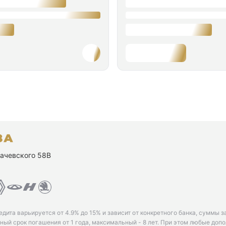
ухачевского 58В
едита варьируется от 4.9% до 15% и зависит от конкретного банка, суммы з
ый срок погашения от 1 года, максимальный - 8 лет. При этом любые доп