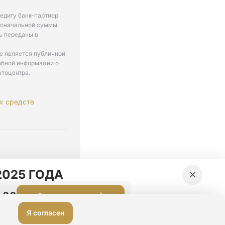
едиту банк-партнер
рвоначальной суммы
ь переданы в
не является публичной
обной информации о
втоцентра.
х средств
. 9-18
×
025 ГОДА
:27
Оставить заявку
Я согласен