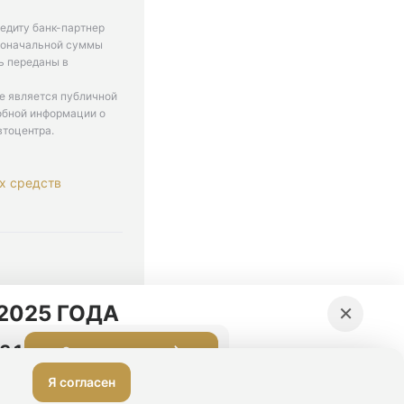
едиту банк-партнер
рвоначальной суммы
ь переданы в
не является публичной
обной информации о
втоцентра.
х средств
. 9-18
×
2025 ГОДА
:30
Оставить заявку
Я согласен