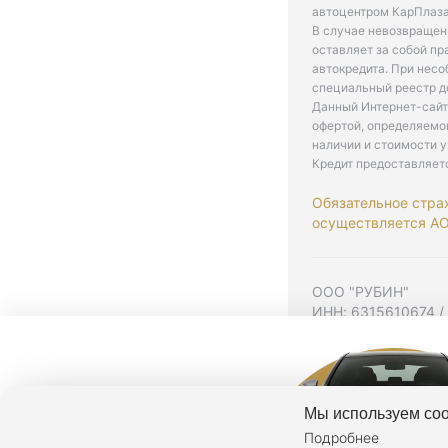
автоцентром КарПлаза
В случае невозвращен
оставляет за собой пр
автокредита. При нес
специальный реестр д
Данный Интернет-сайт
офертой, определяемо
наличии и стоимости у
Кредит предоставляет
Обязательное стра
осуществляется АО 
ООО "РУБИН"
ИНН: 6315610674 /
Юр. адрес: 443001,
Согласие на рекла
Политика конфиден
Мы используем coo
Подробнее