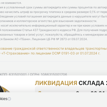
 не взимаются.
ия в условленный срок суммы автокредита или суммы процентов по автокр
аво начислить штраф за просрочку платежа в среднем размере 0,1% от пе
облюдении условий погашения автокредита данные о нарушителе могут быт
олжников и коллекторское агентство для взыскания задолженности.
 носит исключительно информационный характер и ни при каких условиях 
й положениями Статьи 437 Гражданского кодекса РФ. Для получения подр
казанных товаров и (или) услуг, пожалуйста, обращайтесь к менеджерам а
ся банком АО «ТБанк».
Лицензия ЦБ РФ № 2673 от 09.07.2024
.
хование гражданской ответственности владельцев транспортны
«Т-Страхование» по лицензии ОС№ 0191-03 от 01.07.2024 г.
 КПП: 631501001 / ОГРН: 1086315001706
 Самарская область, г Самара, Ульяновская ул, д. 52/55, помещ
ЛИКВИДАЦИЯ
СКЛАДА 
мную рассылку
циальности
До конца акции
2 дня 00:21
kies