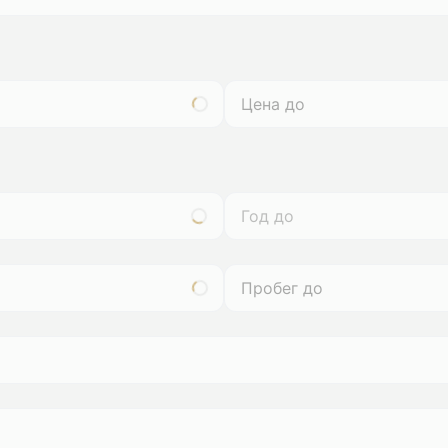
Год до