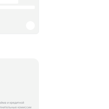
айма и кредитной
олнительные комиссии