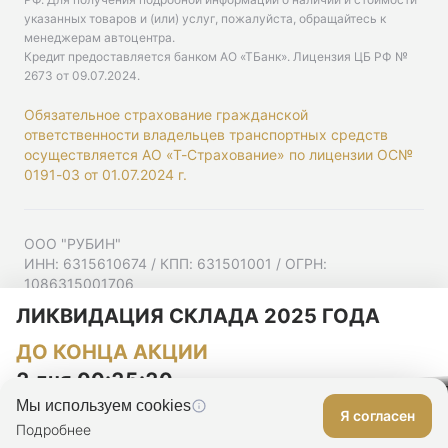
указанных товаров и (или) услуг, пожалуйста, обращайтесь к
менеджерам автоцентра.
Кредит предоставляется банком АО «ТБанк».
Лицензия ЦБ РФ №
2673 от 09.07.2024
.
Обязательное страхование гражданской
ответственности владельцев транспортных средств
осуществляется АО «Т-Страхование» по лицензии ОС№
0191-03 от 01.07.2024 г.
ООО "РУБИН"
ИНН: 6315610674 / КПП: 631501001 / ОГРН:
1086315001706
Юр. адрес: 443001, Самарская область, г Самара,
ЛИКВИДАЦИЯ СКЛАДА 2025 ГОДА
Ульяновская ул, д. 52/55, помещ. 9-18
ДО КОНЦА АКЦИИ
Согласие на рекламную рассылку
Политика конфиденциальности
2 дня 00:25:19
Мы используем cookies
Я согласен
Оставить заявку
Подробнее