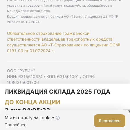
указанных товаров и (или) услуг, пожалуйста, обращайтесь к
менеджерам автоцентра.
Кредит предоставляется банком АО «ТБанк».
Лицензия ЦБ РФ №
2673 от 09.07.2024
.
Обязательное страхование гражданской
ответственности владельцев транспортных средств
осуществляется АО «Т-Страхование» по лицензии ОС№
0191-03 от 01.07.2024 г.
ООО "РУБИН"
ИНН: 6315610674 / КПП: 631501001 / ОГРН:
1086315001706
Юр. адрес: 443001, Самарская область, г Самара,
ЛИКВИДАЦИЯ СКЛАДА 2025 ГОДА
Ульяновская ул, д. 52/55, помещ. 9-18
ДО КОНЦА АКЦИИ
Согласие на рекламную рассылку
Политика конфиденциальности
2 дня 04:05:22
Мы используем cookies
Я согласен
Оставить заявку
Подробнее