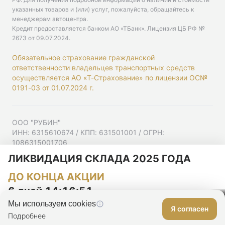
указанных товаров и (или) услуг, пожалуйста, обращайтесь к
менеджерам автоцентра.
Кредит предоставляется банком АО «ТБанк».
Лицензия ЦБ РФ №
2673 от 09.07.2024
.
Обязательное страхование гражданской
ответственности владельцев транспортных средств
осуществляется АО «Т-Страхование» по лицензии ОС№
0191-03 от 01.07.2024 г.
ООО "РУБИН"
ИНН: 6315610674 / КПП: 631501001 / ОГРН:
1086315001706
Юр. адрес: 443001, Самарская область, г Самара,
ЛИКВИДАЦИЯ СКЛАДА 2025 ГОДА
Ульяновская ул, д. 52/55, помещ. 9-18
ДО КОНЦА АКЦИИ
Согласие на рекламную рассылку
Политика конфиденциальности
6 дней 14:16:50
Мы используем cookies
Я согласен
Оставить заявку
Подробнее