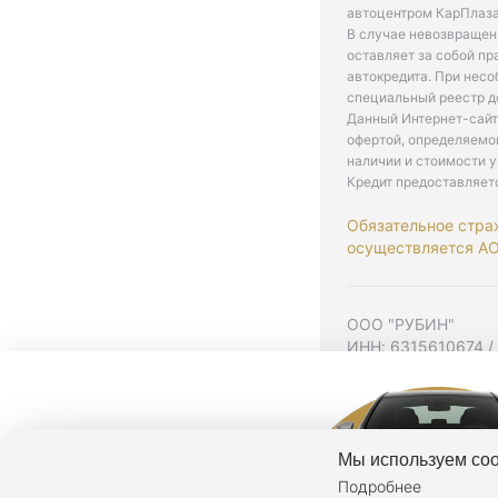
автоцентром КарПлаза
В случае невозвращен
оставляет за собой пр
автокредита. При нес
специальный реестр д
Данный Интернет-сайт
офертой, определяемо
наличии и стоимости у
Кредит предоставляет
Обязательное стра
осуществляется АО 
ООО "РУБИН"
ИНН: 6315610674 /
Юр. адрес: 443001,
Согласие на рекла
Политика конфиден
Мы используем coo
Подробнее