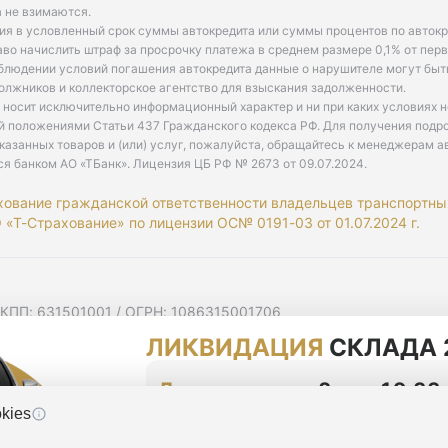
 не взимаются.
ия в условленный срок суммы автокредита или суммы процентов по автокр
аво начислить штраф за просрочку платежа в среднем размере 0,1% от пе
облюдении условий погашения автокредита данные о нарушителе могут быт
олжников и коллекторское агентство для взыскания задолженности.
 носит исключительно информационный характер и ни при каких условиях 
й положениями Статьи 437 Гражданского кодекса РФ. Для получения подр
казанных товаров и (или) услуг, пожалуйста, обращайтесь к менеджерам а
ся банком АО «ТБанк».
Лицензия ЦБ РФ № 2673 от 09.07.2024
.
хование гражданской ответственности владельцев транспортны
«Т-Страхование» по лицензии ОС№ 0191-03 от 01.07.2024 г.
 КПП: 631501001 / ОГРН: 1086315001706
 Самарская область, г Самара, Ульяновская ул, д. 52/55, помещ
ЛИКВИДАЦИЯ
СКЛАДА 
мную рассылку
циальности
До конца акции
2 дня 19:33
kies