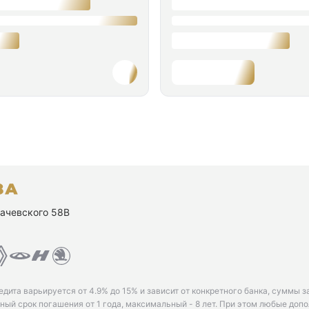
ухачевского 58В
едита варьируется от 4.9% до 15% и зависит от конкретного банка, суммы з
ый срок погашения от 1 года, максимальный - 8 лет. При этом любые доп