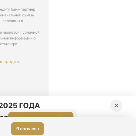
едиту банк-партнер
рвоначальной суммы
ь переданы в
не является публичной
обной информации о
втоцентра.
х средств
. 9-18
×
2025 ГОДА
:56
Оставить заявку
Я согласен