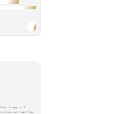
айма и кредитной
олнительные комиссии