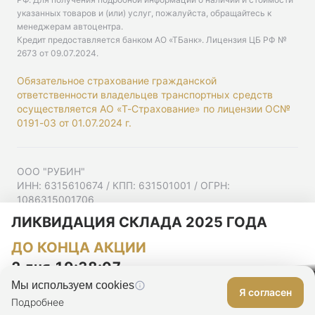
указанных товаров и (или) услуг, пожалуйста, обращайтесь к
менеджерам автоцентра.
Кредит предоставляется банком АО «ТБанк».
Лицензия ЦБ РФ №
2673 от 09.07.2024
.
Обязательное страхование гражданской
ответственности владельцев транспортных средств
осуществляется АО «Т-Страхование» по лицензии ОС№
0191-03 от 01.07.2024 г.
ООО "РУБИН"
ИНН: 6315610674 / КПП: 631501001 / ОГРН:
1086315001706
Юр. адрес: 443001, Самарская область, г Самара,
ЛИКВИДАЦИЯ СКЛАДА 2025 ГОДА
Ульяновская ул, д. 52/55, помещ. 9-18
ДО КОНЦА АКЦИИ
Согласие на рекламную рассылку
Политика конфиденциальности
2 дня 19:38:07
Мы используем cookies
Я согласен
Оставить заявку
Подробнее