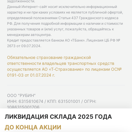
задолженности.
Данный Интернет-сайт носит исключительно информационный
характер и ни при каких условиях не является публичной офертой,
определяемой положениями Статьи 437 Гражданского кодекса
РФ. Для получения подробной информации о наличии и стоимости
указанных товаров и (или) услуг, пожалуйста, обращайтесь к
менеджерам автоцентра.
Кредит предоставляется банком АО «ТБанк».
Лицензия ЦБ РФ №
2673 от 09.07.2024
.
Обязательное страхование гражданской
ответственности владельцев транспортных средств
осуществляется АО «Т-Страхование» по лицензии ОС№
0191-03 от 01.07.2024 г.
ООО "РУБИН"
ИНН: 6315610674 / КПП: 631501001 / ОГРН:
1086315001706
Юр. адрес: 443001, Самарская область, г Самара,
ЛИКВИДАЦИЯ СКЛАДА 2025 ГОДА
Ульяновская ул, д. 52/55, помещ. 9-18
ДО КОНЦА АКЦИИ
Согласие на рекламную рассылку