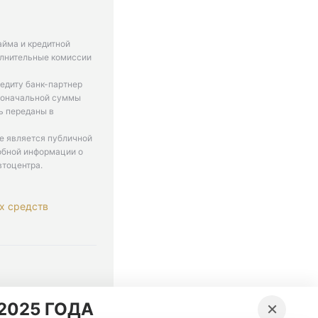
айма и кредитной
олнительные комиссии
едиту банк-партнер
рвоначальной суммы
ь переданы в
не является публичной
обной информации о
втоцентра.
х средств
. 9-18
×
2025 ГОДА