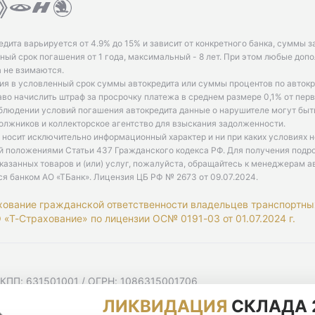
едита варьируется от 4.9% до 15% и зависит от конкретного банка, суммы з
ый срок погашения от 1 года, максимальный - 8 лет. При этом любые доп
 не взимаются.
ия в условленный срок суммы автокредита или суммы процентов по автокр
аво начислить штраф за просрочку платежа в среднем размере 0,1% от пе
облюдении условий погашения автокредита данные о нарушителе могут быт
олжников и коллекторское агентство для взыскания задолженности.
 носит исключительно информационный характер и ни при каких условиях 
й положениями Статьи 437 Гражданского кодекса РФ. Для получения подр
казанных товаров и (или) услуг, пожалуйста, обращайтесь к менеджерам а
ся банком АО «ТБанк».
Лицензия ЦБ РФ № 2673 от 09.07.2024
.
хование гражданской ответственности владельцев транспортны
«Т-Страхование» по лицензии ОС№ 0191-03 от 01.07.2024 г.
 КПП: 631501001 / ОГРН: 1086315001706
 Самарская область, г Самара, Ульяновская ул, д. 52/55, помещ
ЛИКВИДАЦИЯ
СКЛАДА 