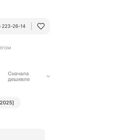
 223-26-14‬
бегом
Сначала
дешевле
 2025]