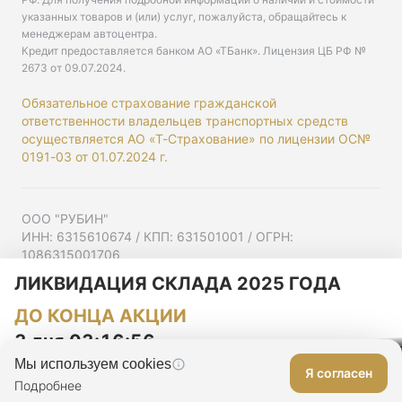
указанных товаров и (или) услуг, пожалуйста, обращайтесь к
менеджерам автоцентра.
Кредит предоставляется банком АО «ТБанк».
Лицензия ЦБ РФ №
2673 от 09.07.2024
.
Обязательное страхование гражданской
ответственности владельцев транспортных средств
осуществляется АО «Т-Страхование» по лицензии ОС№
0191-03 от 01.07.2024 г.
ООО "РУБИН"
ИНН: 6315610674 / КПП: 631501001 / ОГРН:
1086315001706
Юр. адрес: 443001, Самарская область, г Самара,
ЛИКВИДАЦИЯ СКЛАДА 2025 ГОДА
Ульяновская ул, д. 52/55, помещ. 9-18
ДО КОНЦА АКЦИИ
Согласие на рекламную рассылку
Политика конфиденциальности
3 дня 03:16:55
Мы используем cookies
Я согласен
Оставить заявку
Подробнее