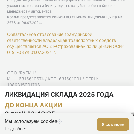
указанных товаров и (или) услуг, пожалуйста, обращайтесь к
менеджерам автоцентра.
Кредит предоставляется банком АО «ТБанк».
Лицензия ЦБ РФ №
2673 от 09.07.2024
.
Обязательное страхование гражданской
ответственности владельцев транспортных средств
осуществляется АО «Т-Страхование» по лицензии ОС№
0191-03 от 01.07.2024 г.
ООО "РУБИН"
ИНН: 6315610674 / КПП: 631501001 / ОГРН:
1086315001706
Юр. адрес: 443001, Самарская область, г Самара,
ЛИКВИДАЦИЯ СКЛАДА 2025 ГОДА
Ульяновская ул, д. 52/55, помещ. 9-18
ДО КОНЦА АКЦИИ
Согласие на рекламную рассылку
Политика конфиденциальности
0 дней 13:40:04
Мы используем cookies
Я согласен
Оставить заявку
Подробнее