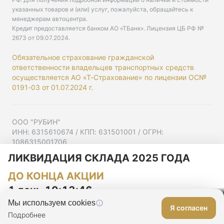
указанных товаров и (или) услуг, пожалуйста, обращайтесь к
менеджерам автоцентра.
Кредит предоставляется банком АО «ТБанк».
Лицензия ЦБ РФ №
2673 от 09.07.2024
.
Обязательное страхование гражданской
ответственности владельцев транспортных средств
осуществляется АО «Т-Страхование» по лицензии ОС№
0191-03 от 01.07.2024 г.
ООО "РУБИН"
ИНН: 6315610674 / КПП: 631501001 / ОГРН:
1086315001706
Юр. адрес: 443001, Самарская область, г Самара,
ЛИКВИДАЦИЯ СКЛАДА 2025 ГОДА
Ульяновская ул, д. 52/55, помещ. 9-18
ДО КОНЦА АКЦИИ
Согласие на рекламную рассылку
Политика конфиденциальности
1 день 10:13:45
Мы используем cookies
Я согласен
Оставить заявку
Подробнее