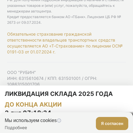
указанных товаров и (или) услуг, пожалуйста, обращайтесь к
менеджерам автоцентра.
Кредит предоставляется банком АО «ТБанк».
Лицензия ЦБ РФ №
2673 от 09.07.2024
.
Обязательное страхование гражданской
ответственности владельцев транспортных средств
осуществляется АО «Т-Страхование» по лицензии ОС№
0191-03 от 01.07.2024 г.
ООО "РУБИН"
ИНН: 6315610674 / КПП: 631501001 / ОГРН:
1086315001706
Юр. адрес: 443001, Самарская область, г Самара,
ЛИКВИДАЦИЯ СКЛАДА 2025 ГОДА
Ульяновская ул, д. 52/55, помещ. 9-18
ДО КОНЦА АКЦИИ
Согласие на рекламную рассылку
Политика конфиденциальности
2 дня 07:18:33
Мы используем cookies
Я согласен
Оставить заявку
Подробнее