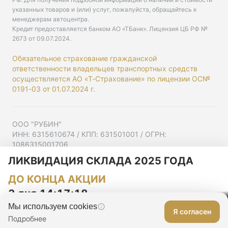
указанных товаров и (или) услуг, пожалуйста, обращайтесь к
менеджерам автоцентра.
Кредит предоставляется банком АО «ТБанк».
Лицензия ЦБ РФ №
2673 от 09.07.2024
.
Обязательное страхование гражданской
ответственности владельцев транспортных средств
осуществляется АО «Т-Страхование» по лицензии ОС№
0191-03 от 01.07.2024 г.
ООО "РУБИН"
ИНН: 6315610674 / КПП: 631501001 / ОГРН:
1086315001706
Юр. адрес: 443001, Самарская область, г Самара,
ЛИКВИДАЦИЯ СКЛАДА 2025 ГОДА
Ульяновская ул, д. 52/55, помещ. 9-18
ДО КОНЦА АКЦИИ
Согласие на рекламную рассылку
Политика конфиденциальности
3 дня 14:17:17
Мы используем cookies
Я согласен
Оставить заявку
Подробнее