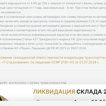
едита варьируется от 4.9% до 15% и зависит от конкретного банка, суммы з
ый срок погашения от 1 года, максимальный - 8 лет. При этом любые доп
 не взимаются.
ия в условленный срок суммы автокредита или суммы процентов по автокр
аво начислить штраф за просрочку платежа в среднем размере 0,1% от пе
облюдении условий погашения автокредита данные о нарушителе могут быт
олжников и коллекторское агентство для взыскания задолженности.
 носит исключительно информационный характер и ни при каких условиях 
й положениями Статьи 437 Гражданского кодекса РФ. Для получения подр
казанных товаров и (или) услуг, пожалуйста, обращайтесь к менеджерам а
ся банком АО «ТБанк».
Лицензия ЦБ РФ № 2673 от 09.07.2024
.
хование гражданской ответственности владельцев транспортны
«Т-Страхование» по лицензии ОС№ 0191-03 от 01.07.2024 г.
 КПП: 631501001 / ОГРН: 1086315001706
 Самарская область, г Самара, Ульяновская ул, д. 52/55, помещ
ЛИКВИДАЦИЯ
СКЛАДА 2
мную рассылку
циальности
До конца акции
1 день 06:31