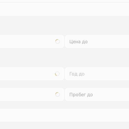
Год до