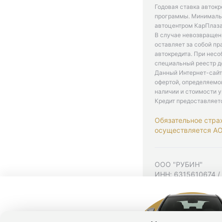
Годовая ставка автокр
программы. Минимальн
автоцентром КарПлаза
В случае невозвращен
оставляет за собой пр
автокредита. При нес
специальный реестр д
Данный Интернет-сайт
офертой, определяемо
наличии и стоимости у
Кредит предоставляет
Обязательное стра
осуществляется АО 
ООО "РУБИН"
ИНН: 6315610674 /
Юр. адрес: 443001,
Согласие на рекла
Политика конфиден