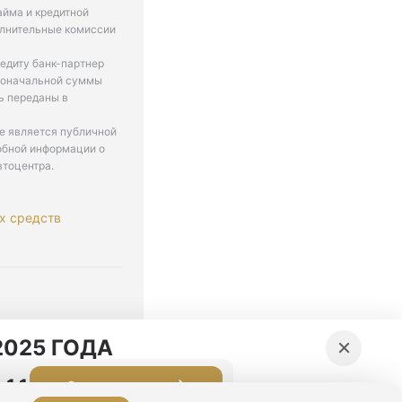
айма и кредитной
олнительные комиссии
едиту банк-партнер
рвоначальной суммы
ь переданы в
не является публичной
обной информации о
втоцентра.
х средств
. 9-18
×
025 ГОДА
:11
Оставить заявку