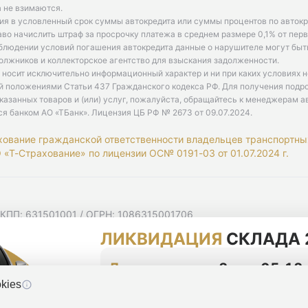
 не взимаются.
ия в условленный срок суммы автокредита или суммы процентов по автокр
аво начислить штраф за просрочку платежа в среднем размере 0,1% от пе
облюдении условий погашения автокредита данные о нарушителе могут быт
олжников и коллекторское агентство для взыскания задолженности.
 носит исключительно информационный характер и ни при каких условиях 
й положениями Статьи 437 Гражданского кодекса РФ. Для получения подр
казанных товаров и (или) услуг, пожалуйста, обращайтесь к менеджерам а
ся банком АО «ТБанк».
Лицензия ЦБ РФ № 2673 от 09.07.2024
.
хование гражданской ответственности владельцев транспортны
«Т-Страхование» по лицензии ОС№ 0191-03 от 01.07.2024 г.
 КПП: 631501001 / ОГРН: 1086315001706
 Самарская область, г Самара, Ульяновская ул, д. 52/55, помещ
ЛИКВИДАЦИЯ
СКЛАДА 
мную рассылку
циальности
До конца акции
2 дня 05:12
kies