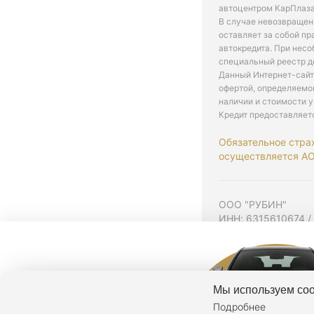
автоцентром КарПлаза
В случае невозвращен
оставляет за собой пр
автокредита. При нес
специальный реестр д
Данный Интернет-сайт
офертой, определяемо
наличии и стоимости у
Кредит предоставляет
Обязательное стра
осуществляется АО 
ООО "РУБИН"
ИНН: 6315610674 /
Юр. адрес: 443001,
Согласие на рекла
Политика конфиден
Мы используем coo
Подробнее