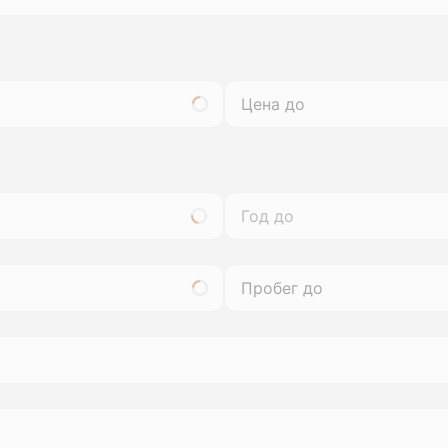
Год до