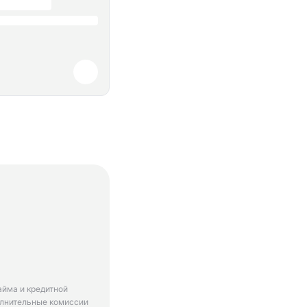
айма и кредитной
олнительные комиссии