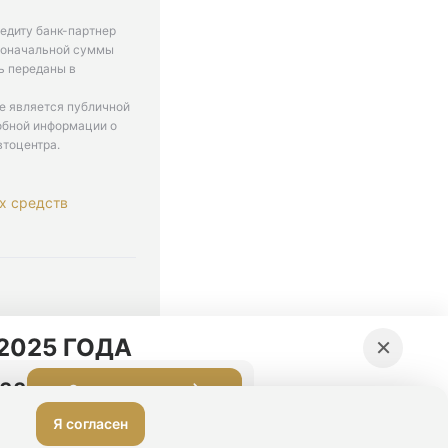
едиту банк-партнер
рвоначальной суммы
ь переданы в
не является публичной
обной информации о
втоцентра.
х средств
. 9-18
×
2025 ГОДА
:33
Оставить заявку
Я согласен