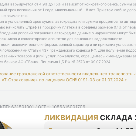
едита варьируется от 4.9% до 15% и зависит от конкретного банка, суммы з
ый срок погашения от 1 года, максимальный - 8 лет. При этом любые доп
 не взимаются.
ия в условленный срок суммы автокредита или суммы процентов по автокр
аво начислить штраф за просрочку платежа в среднем размере 0,1% от пе
облюдении условий погашения автокредита данные о нарушителе могут быт
олжников и коллекторское агентство для взыскания задолженности.
 носит исключительно информационный характер и ни при каких условиях 
й положениями Статьи 437 Гражданского кодекса РФ. Для получения подр
казанных товаров и (или) услуг, пожалуйста, обращайтесь к менеджерам а
ся банком АО «ТБанк».
Лицензия ЦБ РФ № 2673 от 09.07.2024
.
хование гражданской ответственности владельцев транспортны
«Т-Страхование» по лицензии ОС№ 0191-03 от 01.07.2024 г.
 КПП: 631501001 / ОГРН: 1086315001706
 Самарская область, г Самара, Ульяновская ул, д. 52/55, помещ
ЛИКВИДАЦИЯ
СКЛАДА 
мную рассылку
циальности
До конца акции
3 дня 11:55