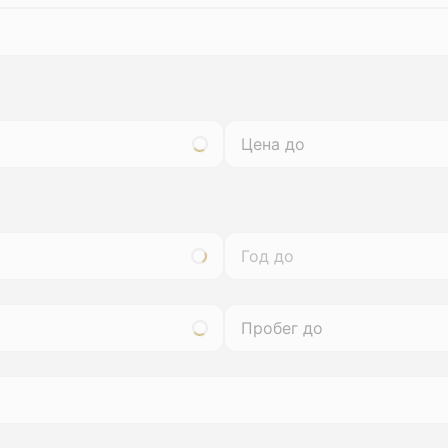
Год до