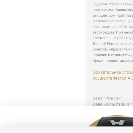
Годовая ставка автокр
программы. Минимальн
автоцентром КарПлаза
В случае невозвращен
оставляет за собой пр
автокредита. При нес
специальный реестр д
Данный Интернет-сайт
офертой, определяемо
наличии и стоимости у
Кредит предоставляет
Обязательное стра
осуществляется АО 
ООО "РУБИН"
ИНН: 6315610674 /
Юр. адрес: 443001,
Согласие на рекла
Политика конфиден