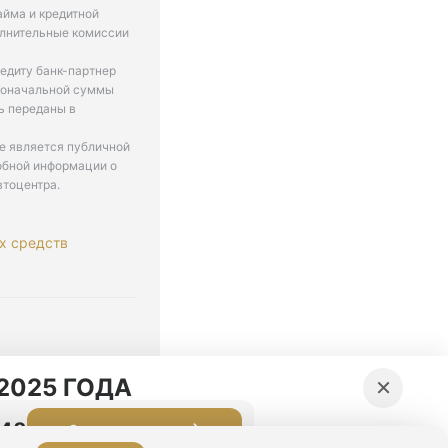
айма и кредитной
олнительные комиссии
едиту банк-партнер
рвоначальной суммы
ь переданы в
не является публичной
обной информации о
втоцентра.
х средств
. 9-18
×
2025 ГОДА
:47
Оставить заявку