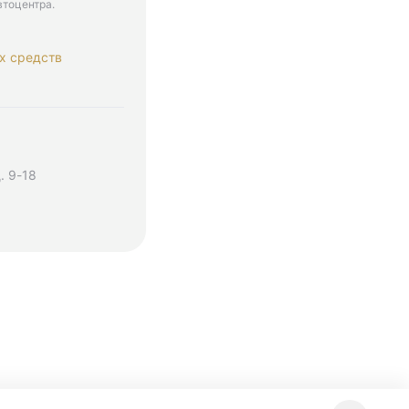
втоцентра.
х средств
. 9-18