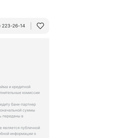
 223-26-14‬
айма и кредитной
олнительные комиссии
едиту банк-партнер
рвоначальной суммы
ь переданы в
не является публичной
обной информации о