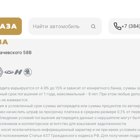
+7 (384)
ухачевского 58В
едита варьируется от 4.9% до 15% и зависит от конкретного банка, суммы з
ый срок погашения от 1 года, максимальный - 8 лет. При этом любые доп
 не взимаются.
ия в условленный срок суммы автокредита или суммы процентов по автокр
аво начислить штраф за просрочку платежа в среднем размере 0,1% от пе
облюдении условий погашения автокредита данные о нарушителе могут быт
олжников и коллекторское агентство для взыскания задолженности.
 носит исключительно информационный характер и ни при каких условиях 
й положениями Статьи 437 Гражданского кодекса РФ. Для получения подр