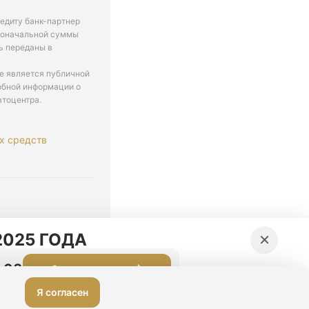
едиту банк-партнер
рвоначальной суммы
ь переданы в
не является публичной
обной информации о
втоцентра.
х средств
. 9-18
×
025 ГОДА
:02
Оставить заявку
Я согласен