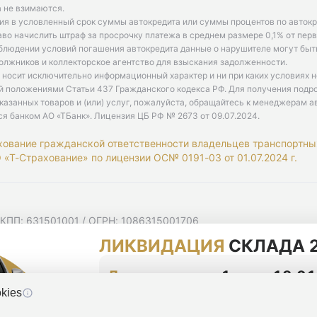
 не взимаются.
ия в условленный срок суммы автокредита или суммы процентов по автокр
аво начислить штраф за просрочку платежа в среднем размере 0,1% от пе
облюдении условий погашения автокредита данные о нарушителе могут быт
олжников и коллекторское агентство для взыскания задолженности.
 носит исключительно информационный характер и ни при каких условиях 
й положениями Статьи 437 Гражданского кодекса РФ. Для получения подр
казанных товаров и (или) услуг, пожалуйста, обращайтесь к менеджерам а
ся банком АО «ТБанк».
Лицензия ЦБ РФ № 2673 от 09.07.2024
.
хование гражданской ответственности владельцев транспортны
«Т-Страхование» по лицензии ОС№ 0191-03 от 01.07.2024 г.
 КПП: 631501001 / ОГРН: 1086315001706
 Самарская область, г Самара, Ульяновская ул, д. 52/55, помещ
ЛИКВИДАЦИЯ
СКЛАДА 2
мную рассылку
циальности
До конца акции
1 день 13:01
kies