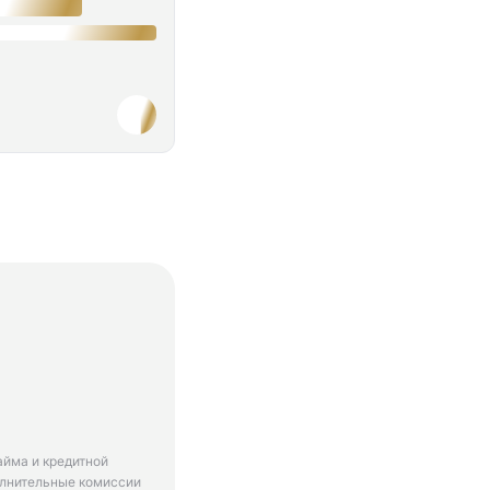
айма и кредитной
олнительные комиссии