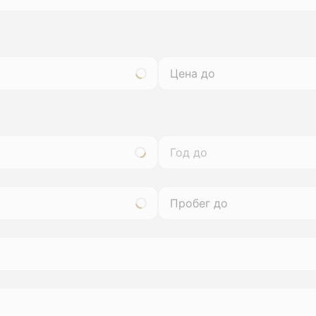
Год до