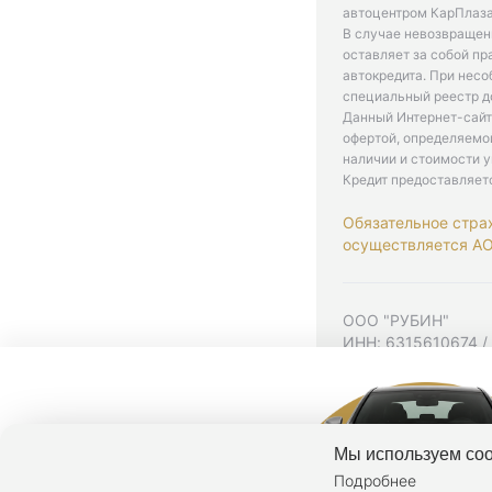
автоцентром КарПлаза
В случае невозвращен
оставляет за собой пр
автокредита. При нес
специальный реестр д
Данный Интернет-сайт
офертой, определяемо
наличии и стоимости у
Кредит предоставляет
Обязательное стра
осуществляется АО 
ООО "РУБИН"
ИНН: 6315610674 /
Юр. адрес: 443001,
Согласие на рекла
Политика конфиден
Мы используем coo
Подробнее