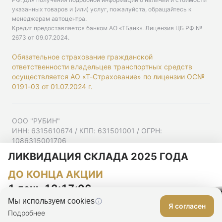
указанных товаров и (или) услуг, пожалуйста, обращайтесь к
менеджерам автоцентра.
Кредит предоставляется банком АО «ТБанк».
Лицензия ЦБ РФ №
2673 от 09.07.2024
.
Обязательное страхование гражданской
ответственности владельцев транспортных средств
осуществляется АО «Т-Страхование» по лицензии ОС№
0191-03 от 01.07.2024 г.
ООО "РУБИН"
ИНН: 6315610674 / КПП: 631501001 / ОГРН:
1086315001706
Юр. адрес: 443001, Самарская область, г Самара,
ЛИКВИДАЦИЯ СКЛАДА 2025 ГОДА
Ульяновская ул, д. 52/55, помещ. 9-18
ДО КОНЦА АКЦИИ
Согласие на рекламную рассылку
Политика конфиденциальности
1 день 12:17:05
Мы используем cookies
Я согласен
Оставить заявку
Подробнее