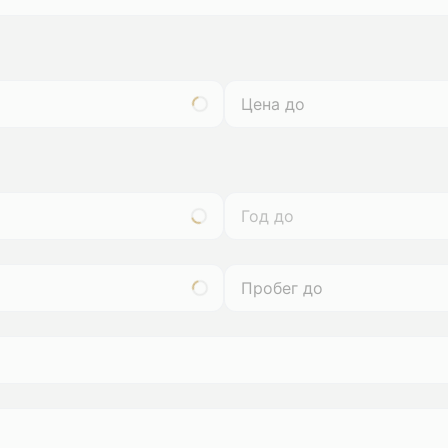
Год до