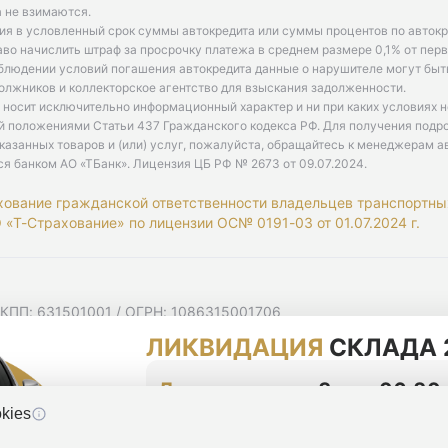
 не взимаются.
ия в условленный срок суммы автокредита или суммы процентов по автокр
аво начислить штраф за просрочку платежа в среднем размере 0,1% от пе
облюдении условий погашения автокредита данные о нарушителе могут быт
олжников и коллекторское агентство для взыскания задолженности.
 носит исключительно информационный характер и ни при каких условиях 
й положениями Статьи 437 Гражданского кодекса РФ. Для получения подр
казанных товаров и (или) услуг, пожалуйста, обращайтесь к менеджерам а
ся банком АО «ТБанк».
Лицензия ЦБ РФ № 2673 от 09.07.2024
.
хование гражданской ответственности владельцев транспортны
«Т-Страхование» по лицензии ОС№ 0191-03 от 01.07.2024 г.
 КПП: 631501001 / ОГРН: 1086315001706
 Самарская область, г Самара, Ульяновская ул, д. 52/55, помещ
ЛИКВИДАЦИЯ
СКЛАДА 
мную рассылку
циальности
До конца акции
3 дня 06:20
kies