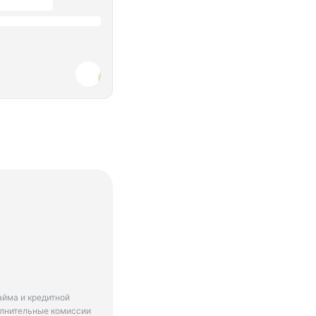
айма и кредитной
олнительные комиссии