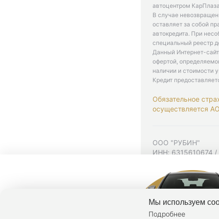
автоцентром КарПлаза
В случае невозвращен
оставляет за собой пр
автокредита. При нес
специальный реестр д
Данный Интернет-сайт
офертой, определяемо
наличии и стоимости у
Кредит предоставляет
Обязательное стра
осуществляется АО 
ООО "РУБИН"
ИНН: 6315610674 /
Юр. адрес: 443001,
Согласие на рекла
Политика конфиден
Мы используем coo
Подробнее