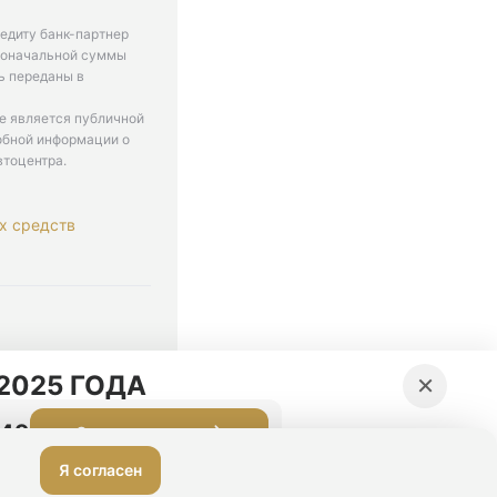
едиту банк-партнер
рвоначальной суммы
ь переданы в
не является публичной
обной информации о
втоцентра.
х средств
. 9-18
×
2025 ГОДА
:49
Оставить заявку
Я согласен