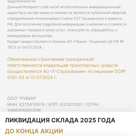
задолженности.
Данный Интернет-сайт носит исключительно информационный
характер и ни при каких условиях не является публичной офертой,
определяемой положениями Статьи 437 Гражданского кодекса
РФ. Для получения подробной информации о наличии и стоимости
указанных товаров и (или) услуг, пожалуйста, обращайтесь к
менеджерам автоцентра.
Кредит предоставляется банком АО «ТБанк».
Лицензия ЦБ РФ №
2673 от 09.07.2024
.
Обязательное страхование гражданской
ответственности владельцев транспортных средств
осуществляется АО «Т-Страхование» по лицензии ОС№
0191-03 от 01.07.2024 г.
ООО "РУБИН"
ИНН: 6315610674 / КПП: 631501001 / ОГРН:
1086315001706
Юр. адрес: 443001, Самарская область, г Самара,
ЛИКВИДАЦИЯ СКЛАДА 2025 ГОДА
Ульяновская ул, д. 52/55, помещ. 9-18
ДО КОНЦА АКЦИИ
Согласие на рекламную рассылку