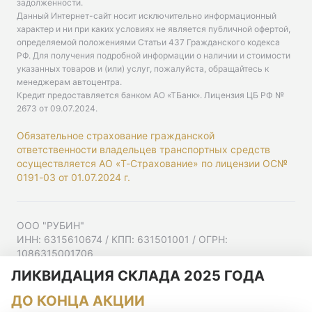
задолженности.
Данный Интернет-сайт носит исключительно информационный
характер и ни при каких условиях не является публичной офертой,
определяемой положениями Статьи 437 Гражданского кодекса
РФ. Для получения подробной информации о наличии и стоимости
указанных товаров и (или) услуг, пожалуйста, обращайтесь к
менеджерам автоцентра.
Кредит предоставляется банком АО «ТБанк».
Лицензия ЦБ РФ №
2673 от 09.07.2024
.
Обязательное страхование гражданской
ответственности владельцев транспортных средств
осуществляется АО «Т-Страхование» по лицензии ОС№
0191-03 от 01.07.2024 г.
ООО "РУБИН"
ИНН: 6315610674 / КПП: 631501001 / ОГРН:
1086315001706
Юр. адрес: 443001, Самарская область, г Самара,
ЛИКВИДАЦИЯ СКЛАДА 2025 ГОДА
Ульяновская ул, д. 52/55, помещ. 9-18
ДО КОНЦА АКЦИИ
Согласие на рекламную рассылку