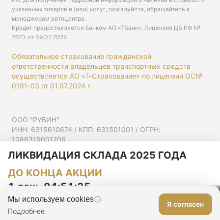
указанных товаров и (или) услуг, пожалуйста, обращайтесь к
менеджерам автоцентра.
Кредит предоставляется банком АО «ТБанк».
Лицензия ЦБ РФ №
2673 от 09.07.2024
.
Обязательное страхование гражданской
ответственности владельцев транспортных средств
осуществляется АО «Т-Страхование» по лицензии ОС№
0191-03 от 01.07.2024 г.
ООО "РУБИН"
ИНН: 6315610674 / КПП: 631501001 / ОГРН:
1086315001706
Юр. адрес: 443001, Самарская область, г Самара,
ЛИКВИДАЦИЯ СКЛАДА 2025 ГОДА
Ульяновская ул, д. 52/55, помещ. 9-18
ДО КОНЦА АКЦИИ
Согласие на рекламную рассылку
Политика конфиденциальности
1 день 04:51:34
Мы используем cookies
Я согласен
Оставить заявку
Подробнее