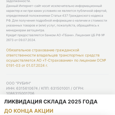
задолженности.
Данный Интернет-сайт носит исключительно информационный
характер и ни при каких условиях не является публичной офертой,
определяемой положениями Статьи 437 Гражданского кодекса
РФ. Для получения подробной информации о наличии и стоимости
указанных товаров и (или) услуг, пожалуйста, обращайтесь к
менеджерам автоцентра.
Кредит предоставляется банком АО «ТБанк».
Лицензия ЦБ РФ №
2673 от 09.07.2024
.
Обязательное страхование гражданской
ответственности владельцев транспортных средств
осуществляется АО «Т-Страхование» по лицензии ОС№
0191-03 от 01.07.2024 г.
ООО "РУБИН"
ИНН: 6315610674 / КПП: 631501001 / ОГРН:
1086315001706
Юр. адрес: 443001, Самарская область, г Самара,
ЛИКВИДАЦИЯ СКЛАДА 2025 ГОДА
Ульяновская ул, д. 52/55, помещ. 9-18
ДО КОНЦА АКЦИИ
Согласие на рекламную рассылку